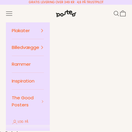
Spring til indhold
GRATIS LEVERING OVER 349 KR · 4,6 PÅ TRUSTPILOT
Posters ApS
Menu
Søg
Indkø
Plakater
Billedvægge
Rammer
Inspiration
The Good
Posters
LOG PÅ