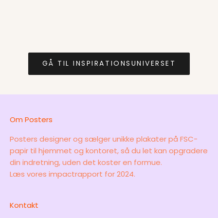
Læs mer
væggene. For pl...
Læs mere
GÅ TIL INSPIRATIONSUNIVERSET
Om Posters
Posters designer og sælger unikke plakater på FSC-
papir til hjemmet og kontoret, så du let kan opgradere
din indretning, uden det koster en formue.
Læs vores
impactrapport for 2024.
Kontakt