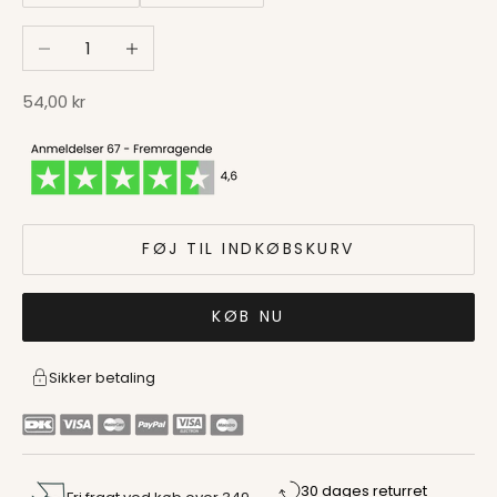
Sænk antal
Øg antal
Salgspris
54,00 kr
FØJ TIL INDKØBSKURV
KØB NU
Sikker betaling
30 dages returret