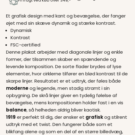
Fri fragt ved køb over 349,-
Et grafisk design med kant og bevægelse, der fanger
øjet med sin skæve dynamik og stærke kontrast.
Dynamisk
Kontrast
FSC-certified
Denne plakat arbejder med diagonale linjer og enkle
former, der tilsammen skaber en spændende og
levende komposition. De sorte flader brydes af lyse
elementer, hvor cirklerne tilfører en blød kontrast til de
skarpe linjer. Resultatet er et udtryk, der føles både
moderne
og legende, men stadig stramt i sin
opbygning. De skrå linjer giver en tydelig følelse af
bevægelse, mens kompositionen holder fast i en vis
balance
, så helheden aldrig bliver kaotisk.
1919
er perfekt til dig, der ønsker et
grafisk
og stilrent
udtryk med et twist. Den fungerer både som et
blikfang alene og som en del af en større billedvæg,