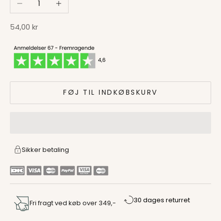
Salgspris
54,00 kr
FØJ TIL INDKØBSKURV
Sikker betaling
30 dages returret
Fri fragt ved køb over 349,-