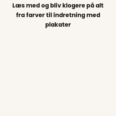
Læs med og bliv klogere på alt
fra farver til indretning med
plakater
Boligtrends 2026: Sådan klæder du dine
A4 større