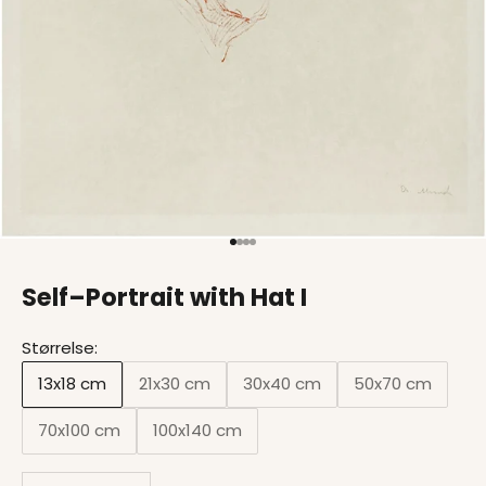
Gå til element 1
Gå til element 2
Gå til element 3
Gå til element 4
Self–Portrait with Hat I
Størrelse:
13x18 cm
21x30 cm
30x40 cm
50x70 cm
70x100 cm
100x140 cm
Sænk antal
Øg antal