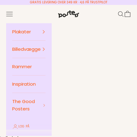
Spring til indhold
GRATIS LEVERING OVER 349 KR · 4,6 PÅ TRUSTPILOT
Posters ApS
Menu
Søg
Indkø
Plakater
Billedvægge
Rammer
Inspiration
The Good
Posters
LOG PÅ