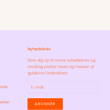
Nyhedsbrev
Skriv dig op til vores nyhedsbrev og
modtag poster news og masser af
guldkorn i indbakken
llede
elser
ABONNÉR