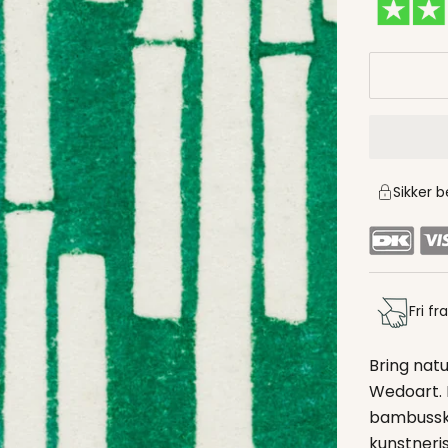
Sikker b
Fri f
Bring natu
Wedoart. 
bambussko
kunstneris