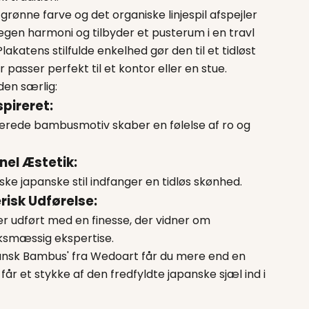
rønne farve og det organiske linjespil afspejler
egen harmoni og tilbyder et pusterum i en travl
lakatens stilfulde enkelhed gør den til et tidløst
r passer perfekt til et kontor eller en stue.
den særlig:
pireret:
jerede bambusmotiv skaber en følelse af ro og
nel Æstetik:
ske japanske stil indfanger en tidløs skønhed.
risk Udførelse:
er udført med en finesse, der vidner om
smæssig ekspertise.
nsk Bambus' fra Wedoart får du mere end en
 får et stykke af den fredfyldte japanske sjæl ind i